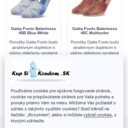
Gatta Foots Baleriness
Gatta Foots Baleriness
45B Blue-White
45C Multicolor
Ponožky Gatta Foots budú
Ponožky Gatta Foots budú
atraktívnym doplnkom k
atraktívnym doplnkom k
vášmu oblečeniu.vyrobené
vášmu oblečeniu.vyrobené
z pružného mikrovlákna, ..
z pružného mikrovlákna, ..
3,74€
3,74€
7,90€
7,90€
Do košíka
Do košíka
Používáme cookies pre správne fungovanie stránok,
cookies na prispôsobenie stránok pre Vaše potreby a
ponuky priamo Vám na mieru. Môžeme Vás požiadať o
Zobrazujem od 1 do 6 zo 6 (1 strán)
súhlas s takýmto využitím cookies? Stačí kliknúť na
tlačidlo: „Rozumiem“, alebo si môžete
vybrať cookies
, s
ktorými súhlasíte.
INFORMÁCIE